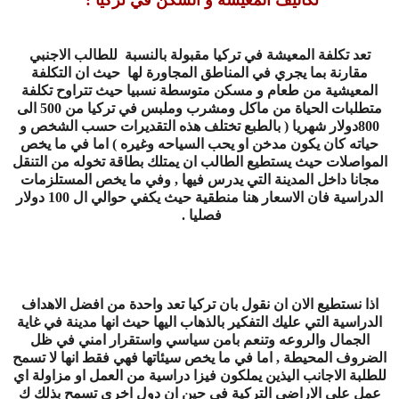
تعد تكلفة المعيشة في تركيا مقبولة بالنسبة للطالب الاجنبي
مقارنة بما يجري في المناطق المجاورة لها حيث ان التكلفة
المعيشية من طعام و مسكن متوسطة نسبيا حيث تتراوح تكلفة
متطلبات الحياة من ماكل ومشرب وملبس في تركيا من 500 الى
800دولار شهريا ( بالطبع تختلف هذه التقديرات حسب الشخص و
حياته كان يكون مدخن او يحب السياحه وغيره ) اما في ما يخص
المواصلات حيث يستطيع الطالب ان يمتلك بطاقة تخوله من التنقل
مجانا داخل المدينة التي يدرس فيها , وفي ما يخص المستلزمات
الدراسية فان الاسعار هنا منطقية حيث يكفي حوالي ال 100 دولار
فصليا
.
اذا نستطيع الان ان نقول بان تركيا تعد واحدة من افضل الاهداف
الدراسية التي عليك التفكير بالذهاب اليها حيث انها مدينة في غاية
الجمال والروعه وتنعم بامن سياسي واستقرار امني في ظل
الضروف المحيطة , اما في ما يخص سيئاتها فهي فقط انها لا تسمح
للطلبة الاجانب اليذين يملكون فيزا دراسية من العمل او مزاولة اي
عمل على الاراضي التركية في حين ان دول اخرى تسمح بذلك ك